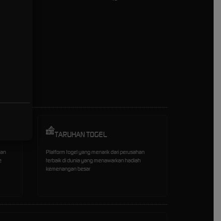
TARUHAN TOGEL
aan
Platform togel yang menarik dari perusahan
e
terbaik di dunia yang menawarkan hadiah
kemenangan besar