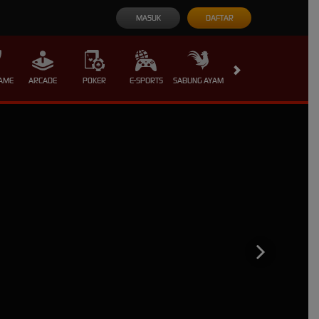
MASUK
DAFTAR
GAME
ARCADE
POKER
E-SPORTS
SABUNG AYAM
PROMOSI