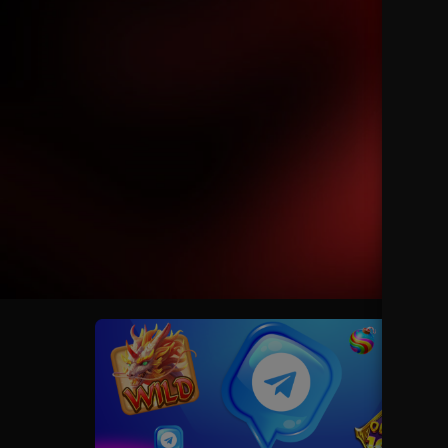
indol****8
IDR
1,576,160.00
Gates of Olympus Super
Scatter
mukhtar****n
IDR
1,507,200.00
Gates of Olympus™
muna****7
IDR
1,492,500.00
Gates of Olympus Xmas 1000
indol****8
IDR
1,454,370.00
Gates of Olympus Super
Scatter
rainh****9
IDR
1,339,900.00
The Dog House Megaways