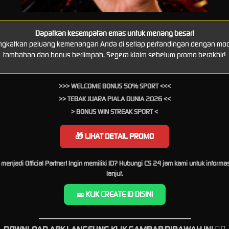
Dapatkan kesempatan emas untuk menang besar!
i Hari Ini Depo Receh 2025
ngkatkan peluang kemenangan Anda di setiap pertandingan dengan mo
tambahan dan bonus berlimpah. Segera klaim sebelum promo berakhir!
lternatif Game Gacor Resmi Har
an bermain slot terbaik dengan berbagai pilihan permainan menarik. Sebagai platform resmi,
PG
>>> WELCOME BONUS 50% SPORT <<<
g beragam, memberi peluang lebih besar untuk meraih kemenangan. Salah satu permainan unggulan 
>> TEBAK JUARA PIALA DUNIA 2026 <<
osit. Fitur demo ini memberi kesempatan bagi pemain untuk mengasah keterampilan dan strategi
> BONUS WIN STREAK SPORT <
ntuk meningkatkan pengalaman bermain pemain, menjadikannya pilihan utama bagi pecinta
slot
onl
🎁 LIHAT DETAIL PROMO
Kategori
Du
menjadi Official Partner! Ingin memiliki ID? Hubungi CS 24 jam kami untuk informas
Hot Games
lanjut.
Slots
🎫 KLIK CREATE ID DISINI
Live Casino
Race
_________________________________
Togel