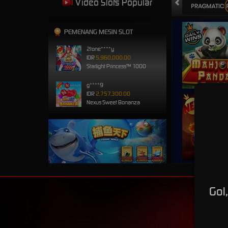
Video Slots Popular
PEMENANG MESIN SLOT
2tone****y
IDR
5,960,000.00
Starlight Princess™ 1000
g****9
IDR
2,757,300.00
Nexus Sweet Bonanza
shen****0
IDR
2,006,500.00
Mahjong Wins 3 – Black
Scatter
azharc****7
IDR
1,865,250.00
Gates of Olympus 1000
Gol
palemb****8
IDR
1,759,800.00
Gates of Olympus 1000