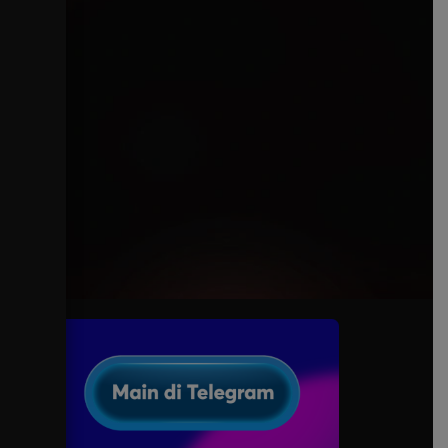
Pindai kode
untuk Und
Android A