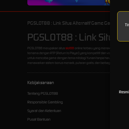
PGSLOT88 : Link Situs Alternatif Game Gacor Resm
Ti
PGSLOT88 : Link Situs A
PGSLOT88 merupakan situs
slot88
online terbaru yang menawarkan pengalam
ternama dengan RTP (Return to Player) yang kompetitif dan volatilitas yan
untuk mencoba game dengan tema mitologi Yunani tanpa harus melakukan dep
menawarkan sistem bonus menarik, putaran gratis, dan berbagai promosi u
Kebijaksanaan
Platform
Resmi 
Tentang PGSLOT88
Promosi
Responsible Gambling
Loyalty
Syarat dan Ketentuan
Referral
Pusat Bantuan