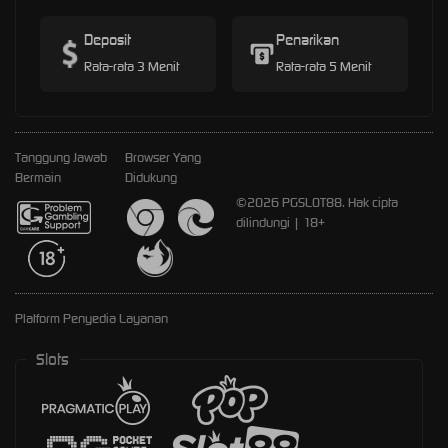
Deposit
Penarikan
Rata-rata 3 Menit
Rata-rata 5 Menit
Tanggung Jawab
Browser Yang
Bermain
Didukung
©2026 PGSLOT88. Hak cipta
dilindungi | 18+
Platform Penyedia Layanan
Slots