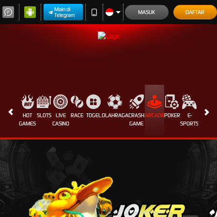
Main di
MASUK
DAFTAR
Telegram
HOT
SLOTS
LIVE
RACE
TOGEL
OLAHRAGA
CRASH
ARCADE
POKER
E-
SABUN
GAMES
CASINO
GAME
SPORTS
AYAM