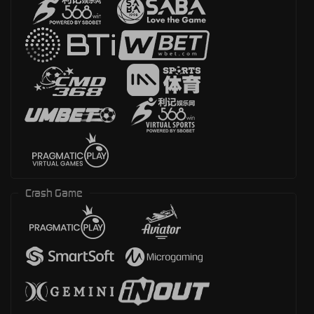
Crash Game