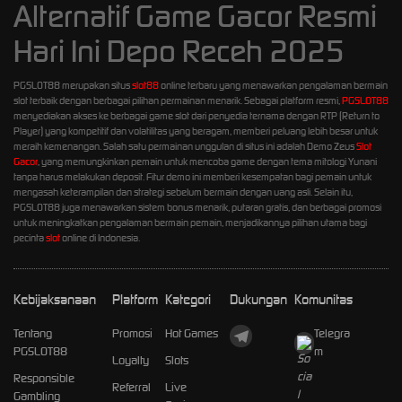
Alternatif Game Gacor Resmi
Hari Ini Depo Receh 2025
PGSLOT88 merupakan situs
slot88
online terbaru yang menawarkan pengalaman bermain
slot terbaik dengan berbagai pilihan permainan menarik. Sebagai platform resmi,
PGSLOT88
menyediakan akses ke berbagai game slot dari penyedia ternama dengan RTP (Return to
Player) yang kompetitif dan volatilitas yang beragam, memberi peluang lebih besar untuk
meraih kemenangan. Salah satu permainan unggulan di situs ini adalah Demo Zeus
Slot
Gacor
, yang memungkinkan pemain untuk mencoba game dengan tema mitologi Yunani
tanpa harus melakukan deposit. Fitur demo ini memberi kesempatan bagi pemain untuk
mengasah keterampilan dan strategi sebelum bermain dengan uang asli. Selain itu,
PGSLOT88 juga menawarkan sistem bonus menarik, putaran gratis, dan berbagai promosi
untuk meningkatkan pengalaman bermain pemain, menjadikannya pilihan utama bagi
pecinta
slot
online di Indonesia.
Kebijaksanaan
Platform
Kategori
Dukungan
Komunitas
Tentang
Promosi
Hot Games
Telegra
PGSLOT88
m
Loyalty
Slots
Responsible
Referral
Live
Gambling