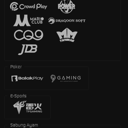
Poker
E-Sports
Sabung Ayam