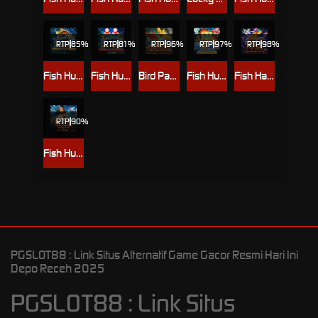
RTP
85%
RTP
81%
RTP
96%
RTP
97%
RTP
98%
Fish Hunter 2 EX-Newbie
Fish Hunter 2 EX-My Club
Bird Paradise
Fish Hunter Spongebob
Fish Haiba
RTP
90%
Fish Hunting: Li Kui Pi Yu
PGSLOT88 : Link Situs Alternatif Game Gacor Resmi Hari Ini
Depo Receh 2025
PGSLOT88 : Link Situs