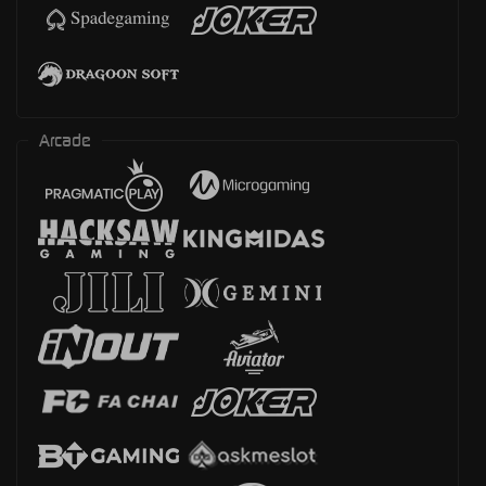
Arcade