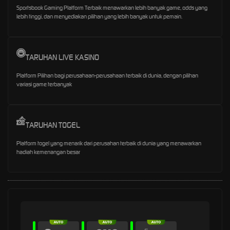
Sportsbook Gaming Platform Terbaik menawarkan lebih banyak game, odds yang
lebih tinggi, dan menyediakan pilihan yang lebih banyak untuk pemain.
TARUHAN LIVE KASINO
Platform Pilihan bagi perusahaan-perusahaan terbaik di dunia, dengan pilihan
variasi game terbanyak
TARUHAN TOGEL
Platform togel yang menarik dari perusahan terbaik di dunia yang menawarkan
hadiah kemenangan besar