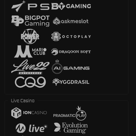
Live Casino