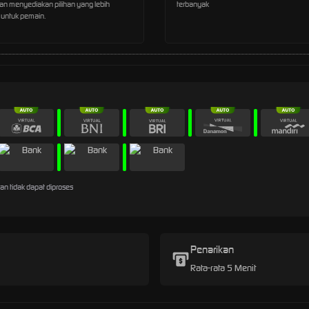
 dan menyediakan pilihan yang lebih
terbanyak
untuk pemain.
an tidak dapat diproses
Penarikan
Rata-rata 5 Menit