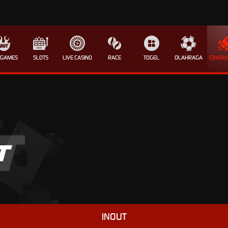
 GAMES
SLOTS
LIVE CASINO
RACE
TOGEL
OLAHRAGA
CRASH
INOUT