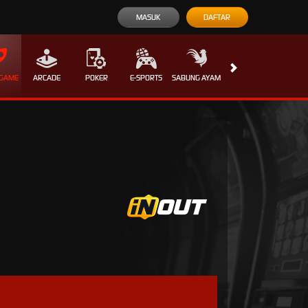
MASUK
DAFTAR
 GAME
ARCADE
POKER
E-SPORTS
SABUNG AYAM
PROMOSI