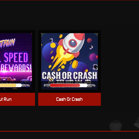
86%
RTP
80%
ut Run
Cash Or Crash