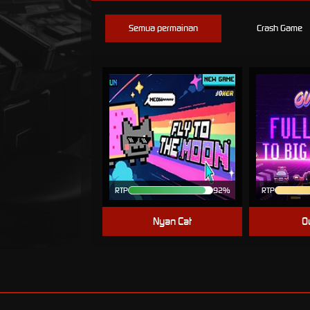
Semua permainan
Crash Game
RTP
92%
RTP
Nyan Cat
O