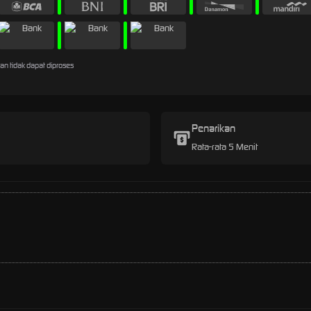
an tidak dapat diproses
Penarikan
Rata-rata 5 Menit