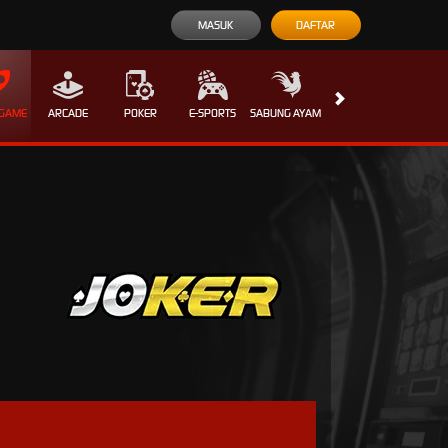
MASUK
DAFTAR
 GAME
ARCADE
POKER
E-SPORTS
SABUNG AYAM
PROMOSI