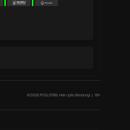
©2026 PGSLOT88. Hak cipta dilindungi | 18+