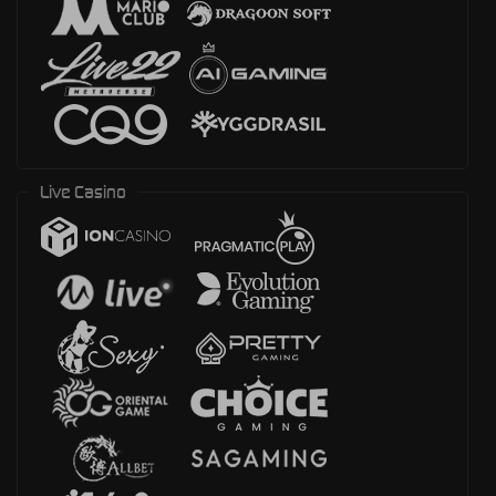
Live Casino