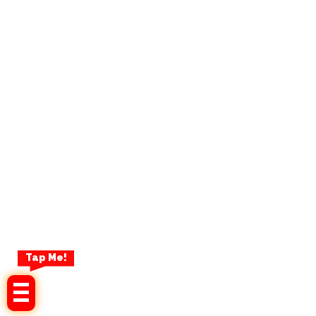
Tap Me!