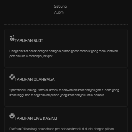
Sabung
Ayam
TARUHAN SLOT
Penyedia slot online dengan beragam pilihan game menarik yang memudahkan
pemain untuk mencapai jackpot
TARUHAN OLAHRAGA
Sportsbook Gaming Platform Terbaik menawarkan lebih banyak game, odds yang
lebih tinggi, dan menyediakan pilihan yang lebih banyak untuk pemain.
TARUHAN LIVE KASINO
Platform Pilihan bagi perusahaan-perusahaan terbaik di dunia, dengan pilihan