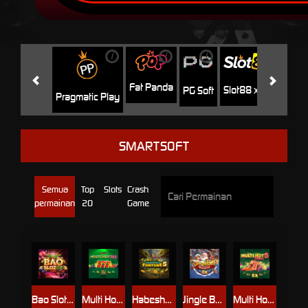
i
i
i
i
i
Facha
Fat Panda
Slot88 x PP
PG Soft
Pragmatic Play
SMARTSOFT
Semua
Top
Slots
Crash
permainan
20
Game
Bao Slot 5X
Multi Hot 100
Habesha Fortune 5
Jingle Bell Bonanza
Multi Hot 5 Deluxe